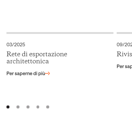
03/2025
09/20
Rete di esportazione
Rivi
architettonica
Per sap
Per saperne di più