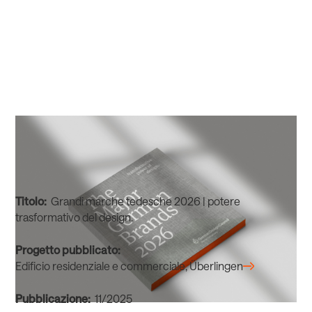
Titolo:
Grandi marche tedesche 2026 | potere
trasformativo del design.
Progetto pubblicato:
Edificio residenziale e commerciale, Überlingen
Pubblicazione:
11/2025